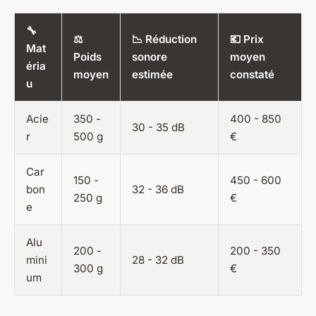
🔧
⚖️
📉 Réduction
💶 Prix
Mat
Poids
sonore
moyen
éria
moyen
estimée
constaté
u
Acie
350 -
400 - 850
30 - 35 dB
r
500 g
€
Car
150 -
450 - 600
bon
32 - 36 dB
250 g
€
e
Alu
200 -
200 - 350
mini
28 - 32 dB
300 g
€
um