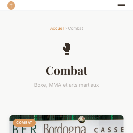
Accueil
› Combat
🥊
Combat
Boxe, MMA et arts martiaux
COMBAT