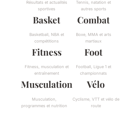
Résultats et actualités
Tennis, natation et
sportives
autres sports
Basket
Combat
Basketball, NBA et
Boxe, MMA et arts
compétitions
martiaux
Fitness
Foot
Fitness, musculation et
Football, Ligue 1 et
entraînement
championnats
Musculation
Vélo
Musculation,
Cyclisme, VTT et vélo de
programmes et nutrition
route